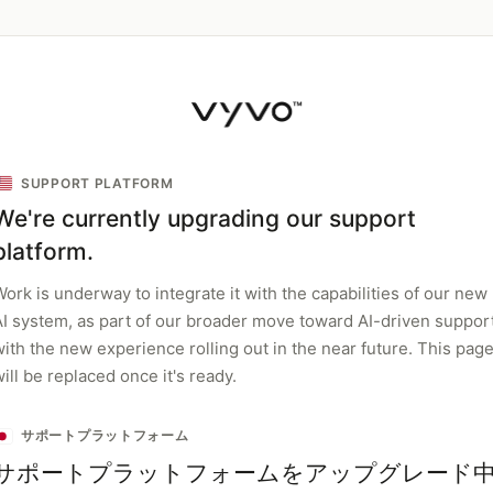
SUPPORT PLATFORM
We're currently upgrading our support
platform.
ork is underway to integrate it with the capabilities of our new
AI system, as part of our broader move toward AI-driven support
with the new experience rolling out in the near future. This pag
ill be replaced once it's ready.
サポートプラットフォーム
サポートプラットフォームをアップグレード