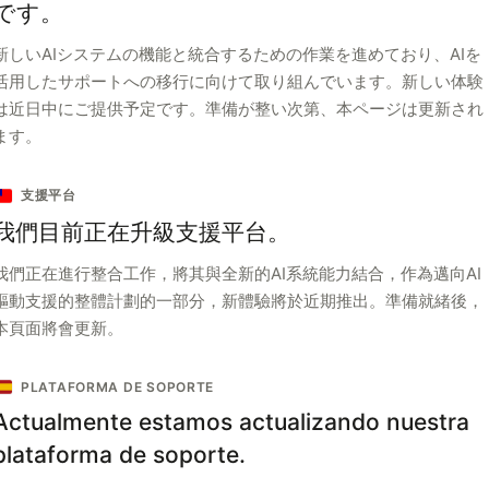
です。
新しいAIシステムの機能と統合するための作業を進めており、AIを
活用したサポートへの移行に向けて取り組んでいます。新しい体験
は近日中にご提供予定です。準備が整い次第、本ページは更新され
ます。
支援平台
我們目前正在升級支援平台。
我們正在進行整合工作，將其與全新的AI系統能力結合，作為邁向AI
驅動支援的整體計劃的一部分，新體驗將於近期推出。準備就緒後，
本頁面將會更新。
PLATAFORMA DE SOPORTE
Actualmente estamos actualizando nuestra
plataforma de soporte.