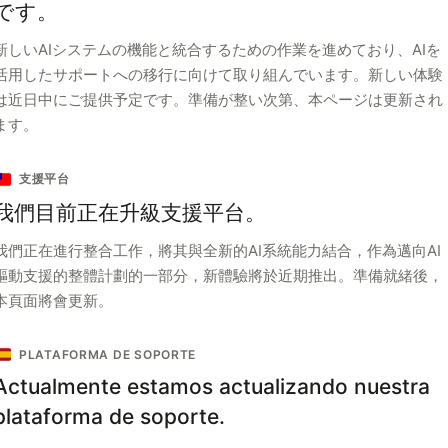
です。
新しいAIシステムの機能と統合するための作業を進めており、AIを
活用したサポートへの移行に向けて取り組んでいます。新しい体験
は近日中にご提供予定です。準備が整い次第、本ページは更新され
ます。
支援平台
我們目前正在升級支援平台。
我們正在進行整合工作，將其與全新的AI系統能力結合，作為邁向AI
驅動支援的整體計劃的一部分，新體驗將於近期推出。準備就緒後，
本頁面將會更新。
PLATAFORMA DE SOPORTE
Actualmente estamos actualizando nuestra
plataforma de soporte.