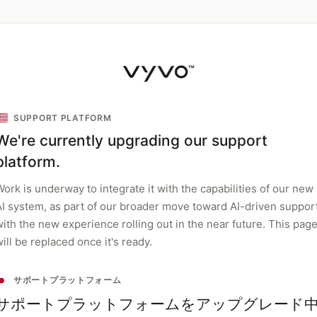
SUPPORT PLATFORM
We're currently upgrading our support
platform.
ork is underway to integrate it with the capabilities of our new
AI system, as part of our broader move toward AI-driven support
with the new experience rolling out in the near future. This pag
ill be replaced once it's ready.
サポートプラットフォーム
サポートプラットフォームをアップグレード