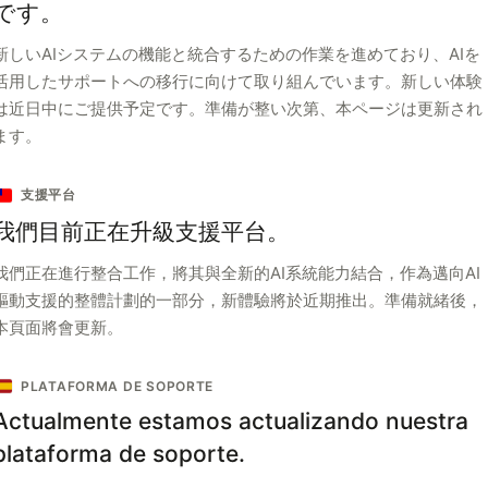
です。
新しいAIシステムの機能と統合するための作業を進めており、AIを
活用したサポートへの移行に向けて取り組んでいます。新しい体験
は近日中にご提供予定です。準備が整い次第、本ページは更新され
ます。
支援平台
我們目前正在升級支援平台。
我們正在進行整合工作，將其與全新的AI系統能力結合，作為邁向AI
驅動支援的整體計劃的一部分，新體驗將於近期推出。準備就緒後，
本頁面將會更新。
PLATAFORMA DE SOPORTE
Actualmente estamos actualizando nuestra
plataforma de soporte.