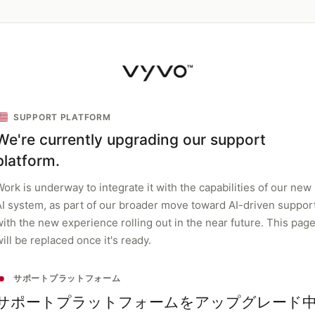
SUPPORT PLATFORM
We're currently upgrading our support
platform.
ork is underway to integrate it with the capabilities of our new
AI system, as part of our broader move toward AI-driven support
with the new experience rolling out in the near future. This pag
ill be replaced once it's ready.
サポートプラットフォーム
サポートプラットフォームをアップグレード