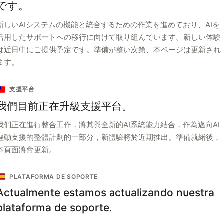
です。
新しいAIシステムの機能と統合するための作業を進めており、AIを
活用したサポートへの移行に向けて取り組んでいます。新しい体験
は近日中にご提供予定です。準備が整い次第、本ページは更新され
ます。
支援平台
我們目前正在升級支援平台。
我們正在進行整合工作，將其與全新的AI系統能力結合，作為邁向AI
驅動支援的整體計劃的一部分，新體驗將於近期推出。準備就緒後，
本頁面將會更新。
PLATAFORMA DE SOPORTE
Actualmente estamos actualizando nuestra
plataforma de soporte.