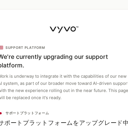
SUPPORT PLATFORM
We're currently upgrading our support
platform.
ork is underway to integrate it with the capabilities of our new
AI system, as part of our broader move toward AI-driven support
with the new experience rolling out in the near future. This pag
ill be replaced once it's ready.
サポートプラットフォーム
サポートプラットフォームをアップグレード