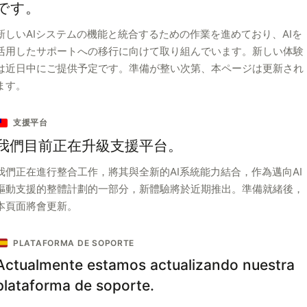
です。
新しいAIシステムの機能と統合するための作業を進めており、AIを
活用したサポートへの移行に向けて取り組んでいます。新しい体験
は近日中にご提供予定です。準備が整い次第、本ページは更新され
ます。
支援平台
我們目前正在升級支援平台。
我們正在進行整合工作，將其與全新的AI系統能力結合，作為邁向AI
驅動支援的整體計劃的一部分，新體驗將於近期推出。準備就緒後，
本頁面將會更新。
PLATAFORMA DE SOPORTE
Actualmente estamos actualizando nuestra
plataforma de soporte.