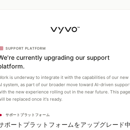
SUPPORT PLATFORM
We're currently upgrading our support
platform.
ork is underway to integrate it with the capabilities of our new
AI system, as part of our broader move toward AI-driven support
with the new experience rolling out in the near future. This pag
ill be replaced once it's ready.
サポートプラットフォーム
サポートプラットフォームをアップグレード