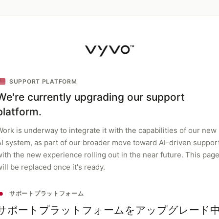
SUPPORT PLATFORM
We're currently upgrading our support
platform.
ork is underway to integrate it with the capabilities of our new
AI system, as part of our broader move toward AI-driven support
with the new experience rolling out in the near future. This pag
ill be replaced once it's ready.
サポートプラットフォーム
サポートプラットフォームをアップグレード