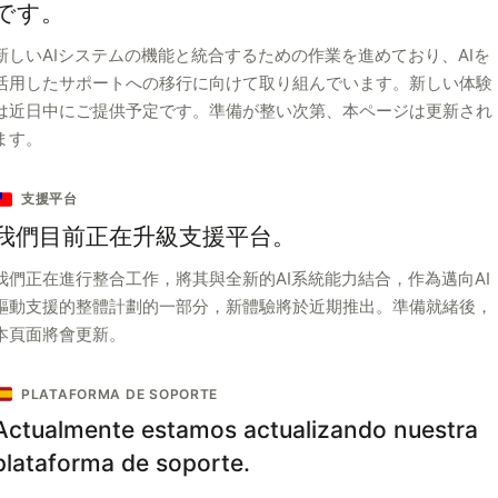
です。
新しいAIシステムの機能と統合するための作業を進めており、AIを
活用したサポートへの移行に向けて取り組んでいます。新しい体験
は近日中にご提供予定です。準備が整い次第、本ページは更新され
ます。
支援平台
我們目前正在升級支援平台。
我們正在進行整合工作，將其與全新的AI系統能力結合，作為邁向AI
驅動支援的整體計劃的一部分，新體驗將於近期推出。準備就緒後，
本頁面將會更新。
PLATAFORMA DE SOPORTE
Actualmente estamos actualizando nuestra
plataforma de soporte.