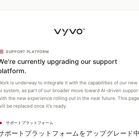
SUPPORT PLATFORM
We're currently upgrading our support
platform.
ork is underway to integrate it with the capabilities of our new
AI system, as part of our broader move toward AI-driven support
with the new experience rolling out in the near future. This pag
ill be replaced once it's ready.
サポートプラットフォーム
サポートプラットフォームをアップグレード