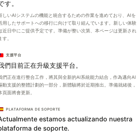
です。
新しいAIシステムの機能と統合するための作業を進めており、AIを
活用したサポートへの移行に向けて取り組んでいます。新しい体験
は近日中にご提供予定です。準備が整い次第、本ページは更新され
ます。
支援平台
我們目前正在升級支援平台。
我們正在進行整合工作，將其與全新的AI系統能力結合，作為邁向AI
驅動支援的整體計劃的一部分，新體驗將於近期推出。準備就緒後，
本頁面將會更新。
PLATAFORMA DE SOPORTE
Actualmente estamos actualizando nuestra
plataforma de soporte.