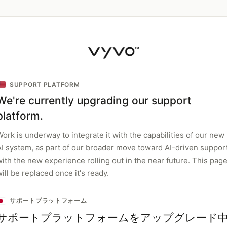
SUPPORT PLATFORM
We're currently upgrading our support
platform.
ork is underway to integrate it with the capabilities of our new
AI system, as part of our broader move toward AI-driven support
with the new experience rolling out in the near future. This pag
ill be replaced once it's ready.
サポートプラットフォーム
サポートプラットフォームをアップグレード