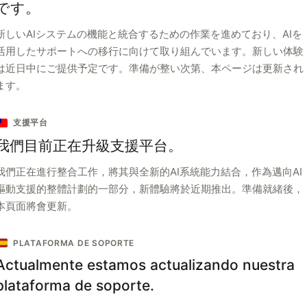
です。
新しいAIシステムの機能と統合するための作業を進めており、AIを
活用したサポートへの移行に向けて取り組んでいます。新しい体験
は近日中にご提供予定です。準備が整い次第、本ページは更新され
ます。
支援平台
我們目前正在升級支援平台。
我們正在進行整合工作，將其與全新的AI系統能力結合，作為邁向AI
驅動支援的整體計劃的一部分，新體驗將於近期推出。準備就緒後，
本頁面將會更新。
PLATAFORMA DE SOPORTE
Actualmente estamos actualizando nuestra
plataforma de soporte.