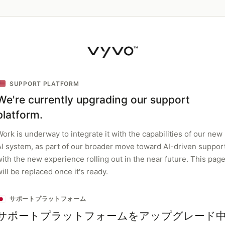
SUPPORT PLATFORM
We're currently upgrading our support
platform.
ork is underway to integrate it with the capabilities of our new
AI system, as part of our broader move toward AI-driven support
with the new experience rolling out in the near future. This pag
ill be replaced once it's ready.
サポートプラットフォーム
サポートプラットフォームをアップグレード