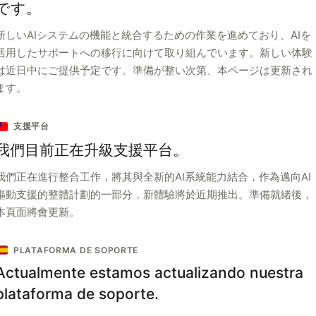
です。
新しいAIシステムの機能と統合するための作業を進めており、AIを
活用したサポートへの移行に向けて取り組んでいます。新しい体験
は近日中にご提供予定です。準備が整い次第、本ページは更新され
ます。
支援平台
我們目前正在升級支援平台。
我們正在進行整合工作，將其與全新的AI系統能力結合，作為邁向AI
驅動支援的整體計劃的一部分，新體驗將於近期推出。準備就緒後，
本頁面將會更新。
PLATAFORMA DE SOPORTE
Actualmente estamos actualizando nuestra
plataforma de soporte.