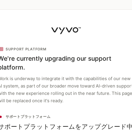
SUPPORT PLATFORM
We're currently upgrading our support
platform.
ork is underway to integrate it with the capabilities of our new
AI system, as part of our broader move toward AI-driven support
with the new experience rolling out in the near future. This pag
ill be replaced once it's ready.
サポートプラットフォーム
サポートプラットフォームをアップグレード