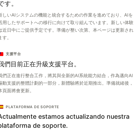
です。
新しいAIシステムの機能と統合するための作業を進めており、AIを
活用したサポートへの移行に向けて取り組んでいます。新しい体験
は近日中にご提供予定です。準備が整い次第、本ページは更新され
ます。
支援平台
我們目前正在升級支援平台。
我們正在進行整合工作，將其與全新的AI系統能力結合，作為邁向AI
驅動支援的整體計劃的一部分，新體驗將於近期推出。準備就緒後，
本頁面將會更新。
PLATAFORMA DE SOPORTE
Actualmente estamos actualizando nuestra
plataforma de soporte.