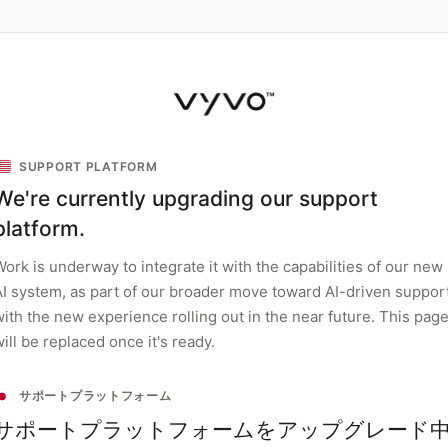
SUPPORT PLATFORM
We're currently upgrading our support
platform.
ork is underway to integrate it with the capabilities of our new
AI system, as part of our broader move toward AI-driven support
with the new experience rolling out in the near future. This pag
ill be replaced once it's ready.
サポートプラットフォーム
サポートプラットフォームをアップグレード