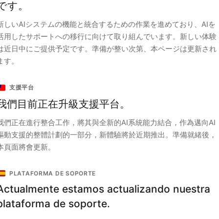
です。
新しいAIシステムの機能と統合するための作業を進めており、AIを
活用したサポートへの移行に向けて取り組んでいます。新しい体験
は近日中にご提供予定です。準備が整い次第、本ページは更新され
ます。
支援平台
我們目前正在升級支援平台。
我們正在進行整合工作，將其與全新的AI系統能力結合，作為邁向AI
驅動支援的整體計劃的一部分，新體驗將於近期推出。準備就緒後，
本頁面將會更新。
PLATAFORMA DE SOPORTE
Actualmente estamos actualizando nuestra
plataforma de soporte.