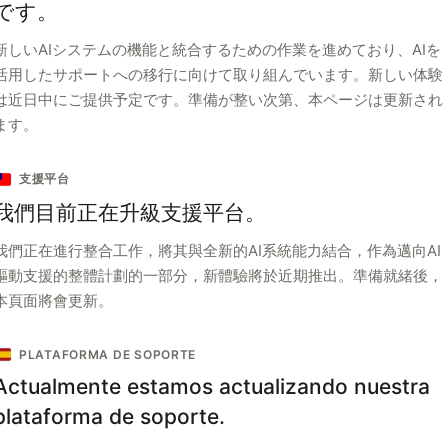
です。
新しいAIシステムの機能と統合するための作業を進めており、AIを
活用したサポートへの移行に向けて取り組んでいます。新しい体験
は近日中にご提供予定です。準備が整い次第、本ページは更新され
ます。
支援平台
我們目前正在升級支援平台。
我們正在進行整合工作，將其與全新的AI系統能力結合，作為邁向AI
驅動支援的整體計劃的一部分，新體驗將於近期推出。準備就緒後，
本頁面將會更新。
PLATAFORMA DE SOPORTE
Actualmente estamos actualizando nuestra
plataforma de soporte.