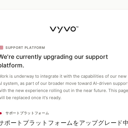
SUPPORT PLATFORM
We're currently upgrading our support
platform.
ork is underway to integrate it with the capabilities of our new
AI system, as part of our broader move toward AI-driven support
with the new experience rolling out in the near future. This pag
ill be replaced once it's ready.
サポートプラットフォーム
サポートプラットフォームをアップグレード