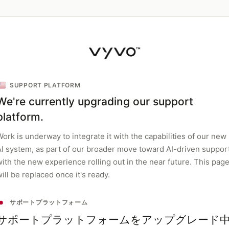
SUPPORT PLATFORM
We're currently upgrading our support
platform.
ork is underway to integrate it with the capabilities of our new
AI system, as part of our broader move toward AI-driven support
with the new experience rolling out in the near future. This pag
ill be replaced once it's ready.
サポートプラットフォーム
サポートプラットフォームをアップグレード