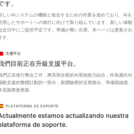
です。
新しいAIシステムの機能と統合するための作業を進めており、AIを
活用したサポートへの移行に向けて取り組んでいます。新しい体験
は近日中にご提供予定です。準備が整い次第、本ページは更新され
ます。
支援平台
我們目前正在升級支援平台。
我們正在進行整合工作，將其與全新的AI系統能力結合，作為邁向AI
驅動支援的整體計劃的一部分，新體驗將於近期推出。準備就緒後，
本頁面將會更新。
PLATAFORMA DE SOPORTE
Actualmente estamos actualizando nuestra
plataforma de soporte.