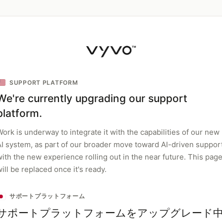
SUPPORT PLATFORM
We're currently upgrading our support
platform.
ork is underway to integrate it with the capabilities of our new
AI system, as part of our broader move toward AI-driven support
with the new experience rolling out in the near future. This pag
ill be replaced once it's ready.
サポートプラットフォーム
サポートプラットフォームをアップグレード