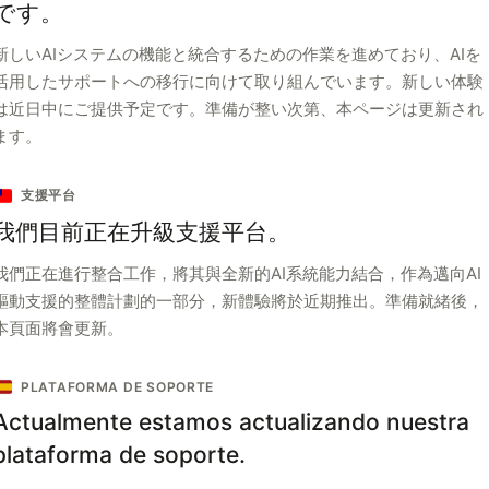
です。
新しいAIシステムの機能と統合するための作業を進めており、AIを
活用したサポートへの移行に向けて取り組んでいます。新しい体験
は近日中にご提供予定です。準備が整い次第、本ページは更新され
ます。
支援平台
我們目前正在升級支援平台。
我們正在進行整合工作，將其與全新的AI系統能力結合，作為邁向AI
驅動支援的整體計劃的一部分，新體驗將於近期推出。準備就緒後，
本頁面將會更新。
PLATAFORMA DE SOPORTE
Actualmente estamos actualizando nuestra
plataforma de soporte.