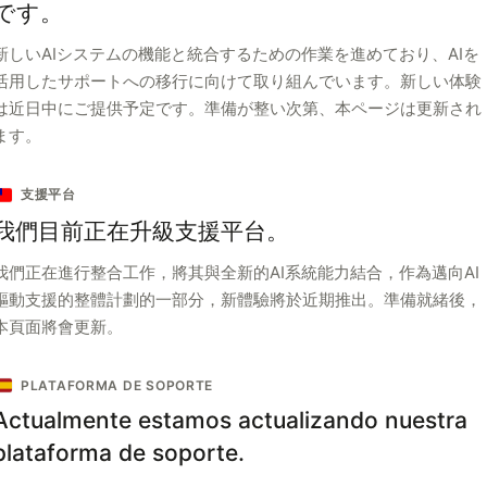
です。
新しいAIシステムの機能と統合するための作業を進めており、AIを
活用したサポートへの移行に向けて取り組んでいます。新しい体験
は近日中にご提供予定です。準備が整い次第、本ページは更新され
ます。
支援平台
我們目前正在升級支援平台。
我們正在進行整合工作，將其與全新的AI系統能力結合，作為邁向AI
驅動支援的整體計劃的一部分，新體驗將於近期推出。準備就緒後，
本頁面將會更新。
PLATAFORMA DE SOPORTE
Actualmente estamos actualizando nuestra
plataforma de soporte.