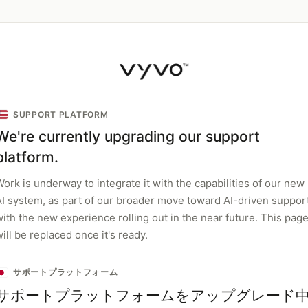
SUPPORT PLATFORM
We're currently upgrading our support
platform.
ork is underway to integrate it with the capabilities of our new
AI system, as part of our broader move toward AI-driven support
with the new experience rolling out in the near future. This pag
ill be replaced once it's ready.
サポートプラットフォーム
サポートプラットフォームをアップグレード