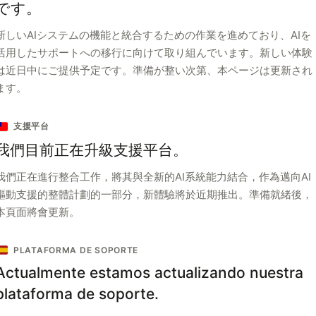
です。
新しいAIシステムの機能と統合するための作業を進めており、AIを
活用したサポートへの移行に向けて取り組んでいます。新しい体験
は近日中にご提供予定です。準備が整い次第、本ページは更新され
ます。
支援平台
我們目前正在升級支援平台。
我們正在進行整合工作，將其與全新的AI系統能力結合，作為邁向AI
驅動支援的整體計劃的一部分，新體驗將於近期推出。準備就緒後，
本頁面將會更新。
PLATAFORMA DE SOPORTE
Actualmente estamos actualizando nuestra
plataforma de soporte.