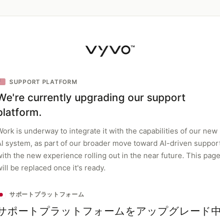
SUPPORT PLATFORM
We're currently upgrading our support
platform.
ork is underway to integrate it with the capabilities of our new
AI system, as part of our broader move toward AI-driven support
with the new experience rolling out in the near future. This pag
ill be replaced once it's ready.
サポートプラットフォーム
サポートプラットフォームをアップグレード